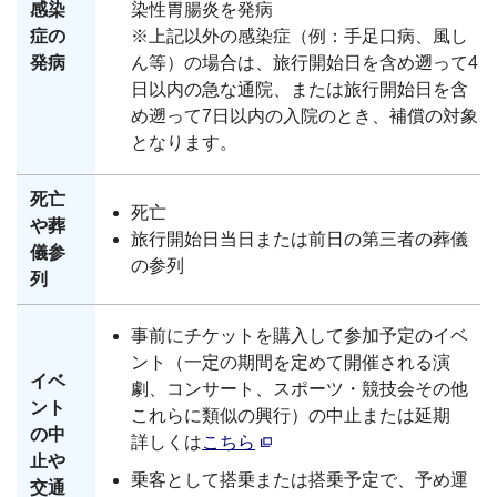
感染
染性胃腸炎を発病
症の
※上記以外の感染症（例：手足口病、風し
発病
ん等）の場合は、旅行開始日を含め遡って4
日以内の急な通院、または旅行開始日を含
め遡って7日以内の入院のとき、補償の対象
となります。
死亡
死亡
や葬
旅行開始日当日または前日の第三者の葬儀
儀参
の参列
列
事前にチケットを購入して参加予定のイベ
ント（一定の期間を定めて開催される演
イベ
劇、コンサート、スポーツ・競技会その他
ント
これらに類似の興行）の中止または延期
の中
詳しくは
こちら
止や
乗客として搭乗または搭乗予定で、予め運
交通