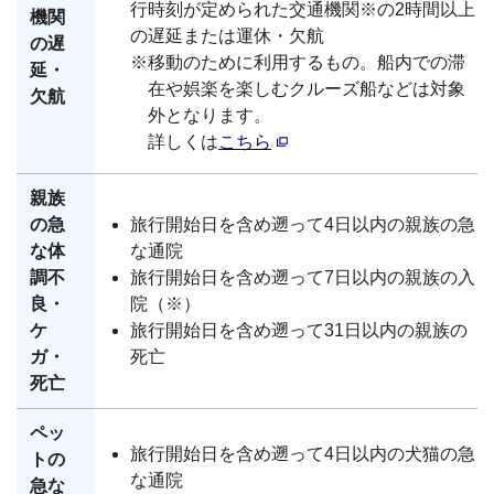
行時刻が定められた交通機関※の2時間以上
機関
の遅延または運休・欠航
の遅
※移動のために利用するもの。船内での滞
延・
在や娯楽を楽しむクルーズ船などは対象
欠航
外となります。
詳しくは
こちら
親族
の急
旅行開始日を含め遡って4日以内の親族の急
な体
な通院
調不
旅行開始日を含め遡って7日以内の親族の入
良・
院（※）
ケ
旅行開始日を含め遡って31日以内の親族の
ガ・
死亡
死亡
ペッ
旅行開始日を含め遡って4日以内の犬猫の急
トの
な通院
急な