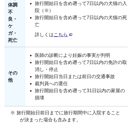
旅行開始日を含め遡って7日以内の犬猫の入
体調
院（※）
不
旅行開始日を含め遡って7日以内の犬猫の死
良・
亡
ケ
ガ・
詳しくは
こちら
死亡
医師の診断により妊娠の事実が判明
旅行開始日を含め遡って7日以内の免許の取
消し・停止
その
旅行開始日当日または前日の交通事故
他
裁判員への選任
旅行開始日を含め遡って31日以内の家屋の
損壊
※
旅行開始日前日までに旅行期間中に入院すること
が決まった場合も含みます。